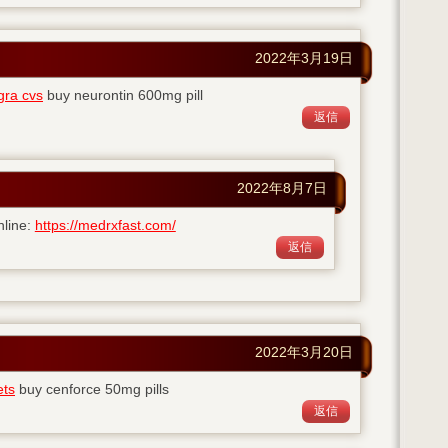
2022年3月19日
gra cvs
buy neurontin 600mg pill
返信
2022年8月7日
nline:
https://medrxfast.com/
返信
2022年3月20日
ets
buy cenforce 50mg pills
返信