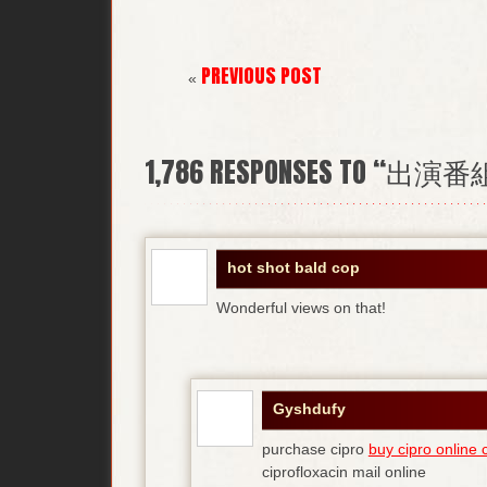
PREVIOUS POST
«
1,786
RESPONSES TO “出
hot shot bald cop
Wonderful views on that!
Gyshdufy
purchase cipro
buy cipro online
ciprofloxacin mail online