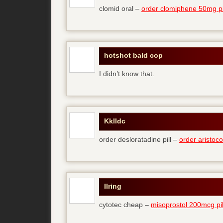
clomid oral –
order clomiphene 50mg pi
hotshot bald cop
I didn’t know that.
Kklldc
order desloratadine pill –
order aristoco
Ilring
cytotec cheap –
misoprostol 200mcg pil