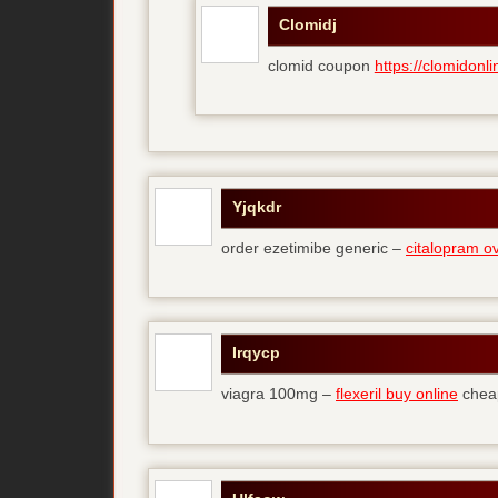
Clomidj
clomid coupon
https://clomidonli
Yjqkdr
order ezetimibe generic –
citalopram o
Irqycp
viagra 100mg –
flexeril buy online
cheap