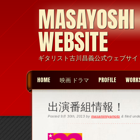
MASAYOSHI
WEBSITE
ギタリスト古川昌義公式ウェブサイ
HOME
映画 ドラマ
PROFILE
WORK
出演番組情報！
Posted
9月 30th, 2013
by
masamimiyamoto
&
filed und