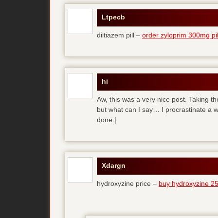
Ltpecb
diltiazem pill –
order zyloprim 300mg pil
hi
Aw, this was a very nice post. Taking th
but what can I say… I procrastinate a 
done.|
Xdargn
hydroxyzine price –
buy hydroxyzine 25