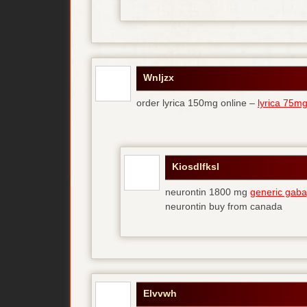
Wnljzx
order lyrica 150mg online –
lyrica 75mg
Kiosdlfksl
neurontin 1800 mg
generic gaba
neurontin buy from canada
Elvvwh