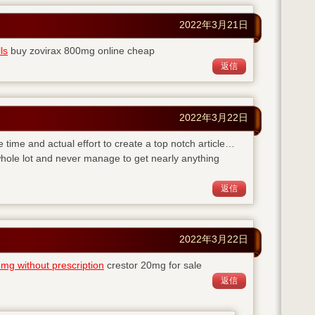
2022年3月21日
ls
buy zovirax 800mg online cheap
返信
2022年3月22日
e time and actual effort to create a top notch article…
whole lot and never manage to get nearly anything
返信
2022年3月22日
mg without prescription
crestor 20mg for sale
返信