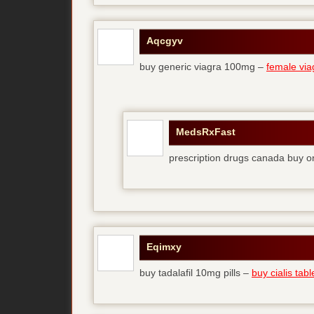
Aqcgyv
buy generic viagra 100mg –
female via
MedsRxFast
prescription drugs canada buy o
Eqimxy
buy tadalafil 10mg pills –
buy cialis tabl