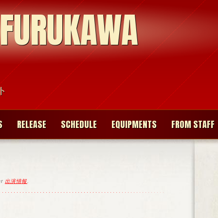
 FURUKAWA
ト
S
RELEASE
SCHEDULE
EQUIPMENTS
FROM STAFF
er
出演情報
.