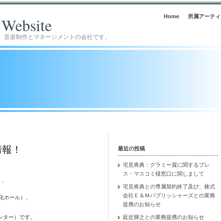
Home
所属アーティ
l Website
。音楽制作とマネージメントの会社です。
情報！
最近の投稿
宅見将典：グラミー賞に関するプレ
ス・マスコミ様窓口に関しまして
」、
宅見将典との専属契約終了及び、株式
会社Ｅ＆Ｍパブリッシャーズとの業務
文化ホール）、
提携のお知らせ
、
センター）です。
延近輝之との業務提携のお知らせ