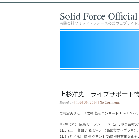
Solid Force Officia
有限会社ソリッド・フォース公式ウェブサイト
上杉洋史、ライブサポート
Posted on
| 10月 30, 2014 |
No Comments
岩崎宏美さん、「岩崎宏美 コンサート Thank You!
10/30（木） 広島 リーデンローズ（ふくやま芸術
11/1（土） 高知 かるぽーと （高知市文化プラザ）
11/3（月／祝） 島根 グラントワ(島根県芸術文化