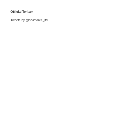
Official Twitter
Tweets by @solidforce_ltd