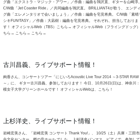
グ曲「エクストラ・マジック・アワー」／作曲：編曲を鴇沢直、ギターを山崎淳
C/W曲「Jet Coaster Ride」／共同編曲を鴇沢直。 BRILLIANT4が歌う、 エンデ
グ曲「エレメンタリオで会いましょう」／作曲：編曲を宅見将典。 C/W曲「素晴
シキFUN!TASY」／作曲：大凪樹：編曲を宅見将典。 それぞれ、担当しておりま
す！ オフィシャルWeb（TBS）こちら→ オフィシャルWeb（フライングドッグ
ちら→ こちら→ こちら→
古川昌義、ライブサポート情報！
絢香さん、コンサートツアー「にじいろAcoustic Live Tour 2014 ～3-STAR RAW
～」に、 ギター古川昌義、参加しております！ 今日、10月26日(日)は、神奈川
模女子大学グリーンホールです！ オフィシャルWebは、こちら！
上杉洋史、ライブサポート情報！
岩崎宏美さん、「岩崎宏美 コンサート Thank You!」、 10/25（土）兵庫・三田
合文化センター 郷の音ホール でした。 上杉洋史バンマス、ピアノで、参加し