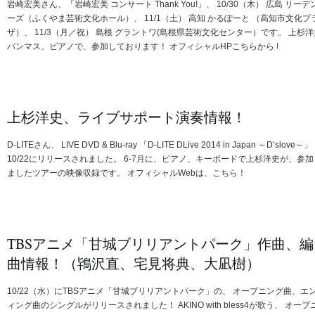
岩崎宏美さん、「岩崎宏美 コンサート Thank You!」、 10/30（木） 広島 リーデ
ーズ（ふくやま芸術文化ホール）、 11/1（土） 高知 かるぽーと （高知市文化プ
ザ）、 11/3（月／祝） 島根 グラントワ(島根県芸術文化センター）です。 上杉洋
バンマス、ピアノで、参加しております！ オフィシャルHPこちらから !
上杉洋史、ライブサポート演奏情報！
D-LITEさん、 LIVE DVD & Blu-ray 「D-LITE DLive 2014 in Japan ～D’slove～」
10/22にリリースされました。 6-7月に、ピアノ、キーボードで上杉洋史が、参加
ましたツアーの映像収録です。 オフィシャルWebは、こちら！
TBSアニメ「甘城ブリリアントパーク」作曲、編
曲情報！（鴇沢直、宅見将典、大凪樹）
10/22（水）にTBSアニメ「甘城ブリリアントパーク」の、 オープニング曲、エ
ィング曲のシングルがリリースされました！ AKINO with bless4が歌う、 オープ