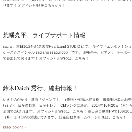
ります！ オフィシャルHPこちらから !
荒幡亮平、ライブサポート情報
sacra 、本日10/24(金)名古屋HeartLand STUDIO にて、 ライブ「エンタメ！シ
ケース☆スペシャル sacra vs seagulloop」です。 荒幡亮平、ピアノ 、 キーボー
で参加しております！ オフィシャルWebは、こちら！
鈴木Daichi秀行、編曲情報！
いきものがかり 新曲「ジャンプ！」（作詞・作曲/水野良樹 編曲/鈴木Daichi秀
行）が、 日産自動車「日産セレナ」CMソングに決定。 2014年10月20日（月）
全国でOAされます。 オフィシャルWebは、こちら！ ※日産自動車HPで10月20
（月）よりCMの試聴ができます。 日産自動車ホームページURLは、こちら！
keep looking »