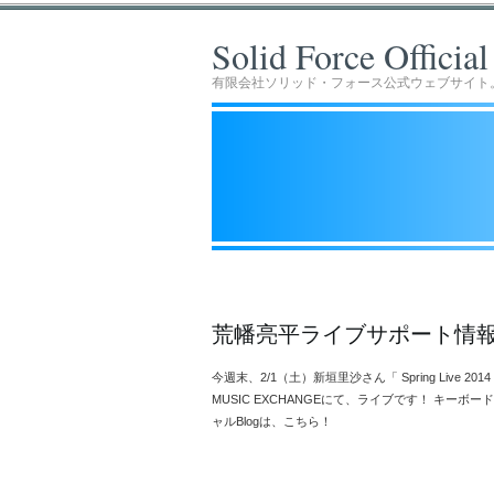
Solid Force Officia
有限会社ソリッド・フォース公式ウェブサイト
荒幡亮平ライブサポート情
今週末、2/1（土）新垣里沙さん「 Spring Live 20
MUSIC EXCHANGEにて、ライブです！ キー
ャルBlogは、こちら！