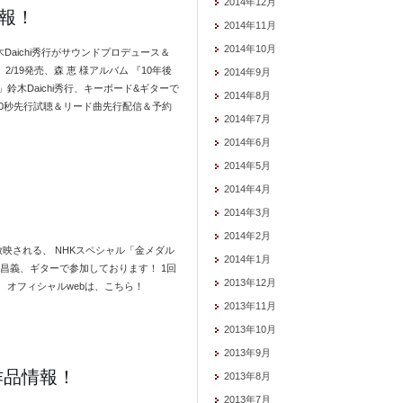
2014年12月
情報！
2014年11月
2014年10月
ful」を鈴木Daichi秀行がサウンドプロデュース＆
19発売、森 恵 様アルバム 『10年後
2014年9月
木Daichi秀行、キーボード&ギターで
2014年8月
て全曲90秒先行試聴＆リード曲先行配信＆予約
2014年7月
2014年6月
2014年5月
2014年4月
2014年3月
2014年2月
放映される、 NHKスペシャル「金メダル
2014年1月
昌義、ギターで参加しております！ 1回
2013年12月
 オフィシャルwebは、こちら！
2013年11月
2013年10月
2013年9月
作品情報！
2013年8月
2013年7月