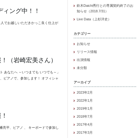
鈴木Daichi秀行との専属契約終了のお
ーディング中！！
知らせ（2018.7/31）
Live Data（上杉洋史）
助っ人でお越しいただきかっこ良く仕上が
カテゴリー
お知らせ
リリース情報
報！（岩崎宏美さん）
出演情報
未分類
ト あなたへ ～いつまでも いつでも～」
、ピアノで、参加します！ オフィシャ
アーカイブ
2023年2月
2022年1月
2019年1月
報！
2018年7月
2017年4月
す！ 荒幡亮平、ピアノ 、 キーボードで参加し
2017年3月