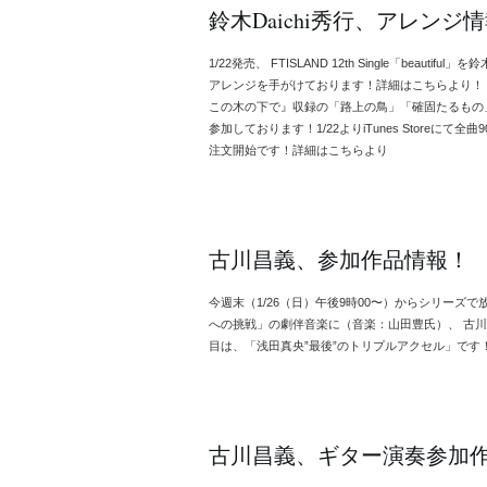
鈴木Daichi秀行、アレンジ
1/22発売、 FTISLAND 12th Single「beauti
アレンジを手がけております！詳細はこちらより！ 2/
この木の下で』収録の「路上の鳥」「確固たるもの」鈴
参加しております！1/22よりiTunes Storeに
注文開始です！詳細はこちらより
古川昌義、参加作品情報！
今週末（1/26（日）午後9時00〜）からシリーズで
への挑戦」の劇伴音楽に（音楽：山田豊氏）、 古川
目は、「浅田真央”最後”のトリプルアクセル」です！
古川昌義、ギター演奏参加