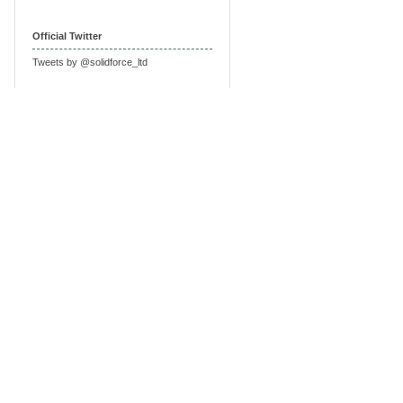
Official Twitter
Tweets by @solidforce_ltd