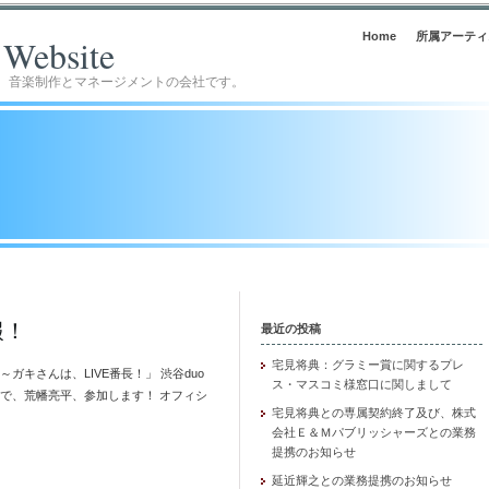
Home
所属アーティ
l Website
。音楽制作とマネージメントの会社です。
報！
最近の投稿
宅見将典：グラミー賞に関するプレ
14 ～ガキさんは、LIVE番長！」 渋谷duo
ス・マスコミ様窓口に関しまして
ボードで、荒幡亮平、参加します！ オフィシ
宅見将典との専属契約終了及び、株式
会社Ｅ＆Ｍパブリッシャーズとの業務
提携のお知らせ
延近輝之との業務提携のお知らせ