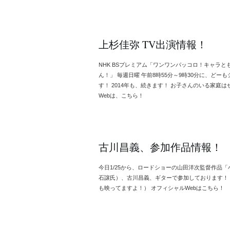
上杉佳弥 TV出演情報！
NHK BSプレミアム「ワンワンパッコロ！キャラとも
ん！」 毎週日曜 午前8時55分～9時30分に、ど
す！ 2014年も、続きます！ お子さんのいる家庭
Webは、こちら！
古川昌義、参加作品情報！
今日1/25から、ロードショーの山田洋次監督作品
石譲氏）、古川昌義、ギターで参加しております！
も映ってますよ！） オフィシャルWebはこちら！