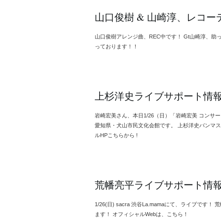
山口俊樹 & 山崎淳、レコ
山口俊樹アレンジ曲、REC中です！ Gt山崎淳、
っております！！
上杉洋史ライブサポート情
岩崎宏美さん、本日1/26（日）「岩崎宏美 コンサー
愛知県・犬山市民文化会館です。 上杉洋史バンマス
ルHPこちらから !
荒幡亮平ライブサポート情
1/26(日) sacra 渋谷La.mamaにて、ライブで
ます！ オフィシャルWebは、こちら！