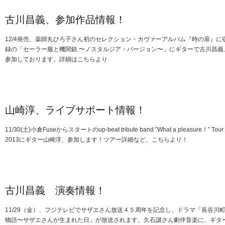
古川昌義、参加作品情報！
12/4発売、薬師丸ひろ子さん初のセレクション・カヴァーアルバム『時の扉』に
録の「セーラー服と機関銃 〜ノスタルジア・バージョン〜」にギターで古川昌義
参加しております。詳細はこちらより
山崎淳、ライブサポート情報！
11/30(土)小倉Fuseからスタートのup-beat tribute band ”What a pleasure！” Tour
2013にギター山崎淳、参加します！ツアー詳細など、こちらより！
古川昌義 演奏情報！
11/29（金）、フジテレビでサザエさん放送４５周年を記念し、ドラマ「長谷川
物語〜サザエさんが生まれた日」が放送されます。久石譲さん劇伴音楽に、ギタ