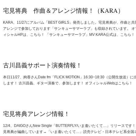
宅見将典 作曲＆アレンジ情報！（KARA）
KARA、11/27にアルバム「BEST GIRLS」発売しました。宅見将典が、作曲と共
アレンジで参加しております「サンキューサマーラブ」も収録されています。 オ
ィシャルHPは、こちら！ 「サンキューサマーラブ」MV KARA公式は、こちら！
古川昌義サポート演奏情報！
本日11/27、絢香さんDate fm「FLICK MOTION」16:30−18:30（公開生放送）に
します！ 古川昌義、ギター演奏で、参加します！ オフィシャルWebはこちら！
宅見将典アレンジ情報！
12/4、DAIGOさんNew Single「BUTTERFLY/いま逢いたくて…」リリースです！
見将典が編曲しています→「いま逢いたくて…」読売テレビ・日本テレビ系全国