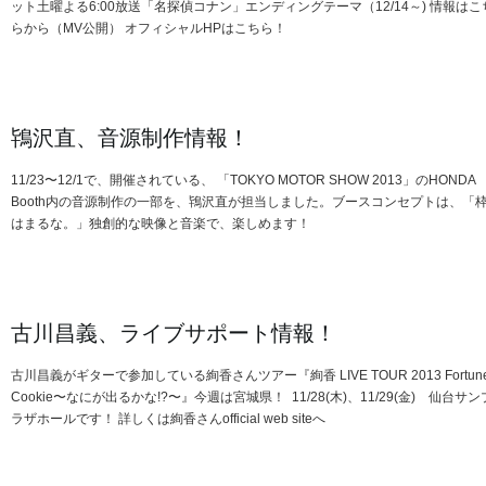
ット土曜よる6:00放送「名探偵コナン」エンディングテーマ（12/14～) 情報はこ
らから（MV公開） オフィシャルHPはこちら！
鴇沢直、音源制作情報！
11/23〜12/1で、開催されている、 「TOKYO MOTOR SHOW 2013」のHONDA
Booth内の音源制作の一部を、鴇沢直が担当しました。ブースコンセプトは、「
はまるな。」独創的な映像と音楽で、楽しめます！
古川昌義、ライブサポート情報！
古川昌義がギターで参加している絢香さんツアー『絢香 LIVE TOUR 2013 Fortun
Cookie〜なにが出るかな!?〜』今週は宮城県！ 11/28(木)、11/29(金) 仙台サン
ラザホールです！ 詳しくは絢香さんofficial web siteへ