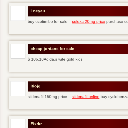
Lneyau
buy ezetimibe for sale –
celexa 20mg price
purchase ce
cheap jordans for sale
$ 106.18Adida.s wite gold kids
Itiojg
sildenafil 150mg price –
sildenafil online
buy cyclobenza
Fixrkr