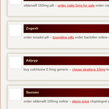
sildenafil 150mg pill –
order cialis 5mg for sale
order ci
Zxgexh
order toradol pill –
tizanidine pills
order baclofen online
Adjvyp
buy colchicine 0.5mg generic –
cheap strattera 10mg
br
Sasswo
order sildenafil 100mg online –
plavix price
clopidogrel 