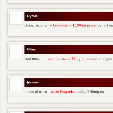
Ryfclf
cheap sildenafil –
buy sildenafil 100mg pills
sildenafil ma
Gluqrj
cost nexium –
esomeprazole 20mg for sale
phenergan w
Irkawv
prices of cialis –
cialis 5mg price
tadalafil 40mg ca