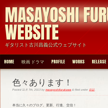
MASAYOSHI FU
WEBSITE
ギタリスト古川昌義公式ウェブサイト
HOME
映画 ドラマ
PROFILE
WORKS
RELEASE
色々あります！
Posted
11月 7th, 2013
by
masayoshifurukawa
&
filed under
日記
.
本当に久々のブログ。更新、行進、交信！