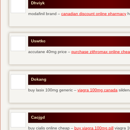
Dhviyk
modafinil brand –
canadian discount online pharmacy
he
Uswtkc
accutane 40mg price –
purchase zithromax online che
Dokang
buy lasix 100mg generic –
viagra 100mg canada
sildena
Cacjgd
buy cialis online cheap –
buy viagra 100mg pill
viagra 