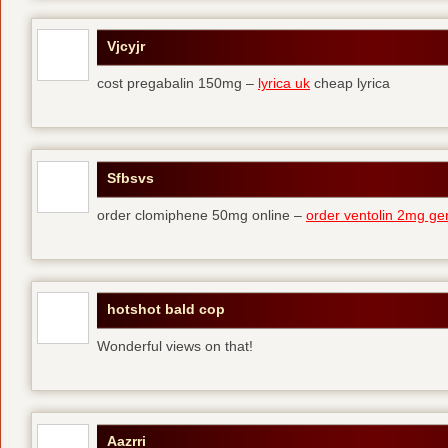
Vjcyjr
cost pregabalin 150mg –
lyrica uk
cheap lyrica
Sfbsvs
order clomiphene 50mg online –
order ventolin 2mg ge
hotshot bald cop
Wonderful views on that!
Aazrri