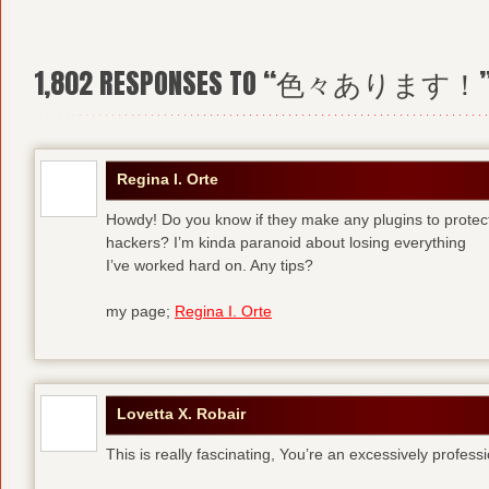
1,802
RESPONSES TO “色々あります！
Regina I. Orte
Howdy! Do you know if they make any plugins to protec
hackers? I’m kinda paranoid about losing everything
I’ve worked hard on. Any tips?
my page;
Regina I. Orte
Lovetta X. Robair
This is really fascinating, You’re an excessively profess