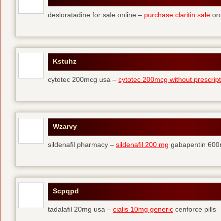
desloratadine for sale online –
purchase claritin sale
ord
Kstuhz
cytotec 200mcg usa –
cytotec 200mcg without prescript
Wzarvy
sildenafil pharmacy –
sildenafil 200 mg
gabapentin 600m
Scpqpd
tadalafil 20mg usa –
cialis 10mg generic
cenforce pills