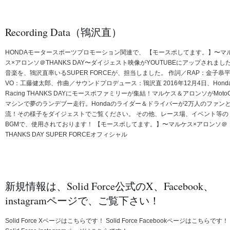
Recording Data（鴇沢直）
HONDAモータースポーツプロモーション関連で、 【モースポしてます。】〜マ
ス×アロンソ＠THANKS DAY〜ダイジェスト映像がYOUTUBEにアップされまし
音楽を、鴇沢直率いるSUPER FORCEが、担当しました。 作詞／RAP：金子恭
VO：工藤健太郎、作曲／サウンドプロデュース：鴇沢直 2016年12月4日、Hond
Racing THANKS DAYにモースポファミリーが集結！マルケス＆アロンソがMoto
マシンで夢のランデブー走行。Hondaのライダー＆ドライバーが2万人のファン
流！その様子をダイジェストでご覧ください。 その他、レース場、イベント等の
BGMで、使用されております！ 【モースポしてます。】〜マルケス×アロンソ＠
THANKS DAY SUPER FORCEオフィシャル
新規情報は、Solid Force公式のX、Facebook、
instagramページで、ご覧下さい！
Solid Force Xページはこちらです！ Solid Force Facebookページはこちらです！