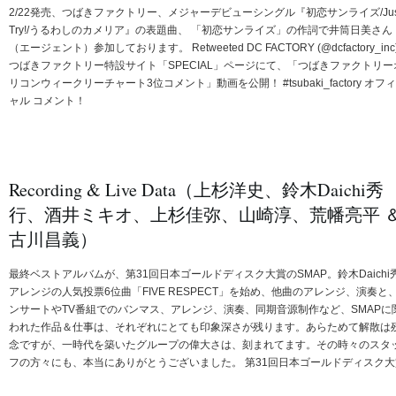
2/22発売、つばきファクトリー、メジャーデビューシングル『初恋サンライズ/Jus
Try!/うるわしのカメリア』の表題曲、 「初恋サンライズ」の作詞で井筒日美さん
（エージェント）参加しております。 Retweeted DC FACTORY (@dcfactory_inc)
つばきファクトリー特設サイト「SPECIAL」ページにて、「つばきファクトリー
リコンウィークリーチャート3位コメント」動画を公開！ #tsubaki_factory オフ
ャル コメント！
Recording & Live Data（上杉洋史、鈴木Daichi秀
行、酒井ミキオ、上杉佳弥、山崎淳、荒幡亮平 
古川昌義）
最終ベストアルバムが、第31回日本ゴールドディスク大賞のSMAP。鈴木Daichi
アレンジの人気投票6位曲「FIVE RESPECT」を始め、他曲のアレンジ、演奏と
ンサートやTV番組でのバンマス、アレンジ、演奏、同期音源制作など、SMAPに
われた作品＆仕事は、それぞれにとても印象深さが残ります。あらためて解散は
念ですが、一時代を築いたグループの偉大さは、刻まれてます。その時々のスタ
フの方々にも、本当にありがとうございました。 第31回日本ゴールドディスク大