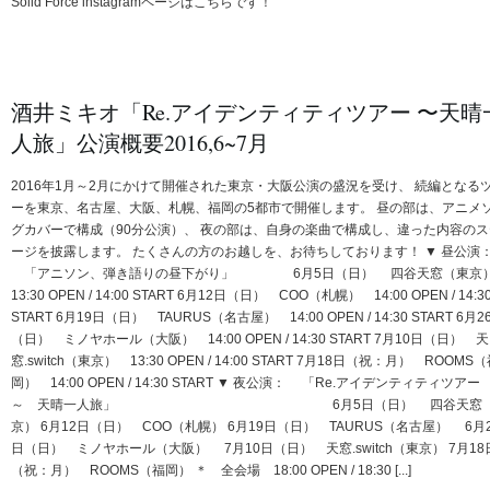
Solid Force instagramページはこちらです！
酒井ミキオ「Re.アイデンティティツアー 〜天晴
人旅」公演概要2016,6~7月
2016年1月～2月にかけて開催された東京・大阪公演の盛況を受け、 続編となる
ーを東京、名古屋、大阪、札幌、福岡の5都市で開催します。 昼の部は、アニメ
グカバーで構成（90分公演）、 夜の部は、自身の楽曲で構成し、違った内容のス
ージを披露します。 たくさんの方のお越しを、お待ちしております！ ▼ 昼公演
「アニソン、弾き語りの昼下がり」 6月5日（日） 四谷天窓（東
13:30 OPEN / 14:00 START 6月12日（日） COO（札幌） 14:00 OPEN / 14:3
START 6月19日（日） TAURUS（名古屋） 14:00 OPEN / 14:30 START 6月2
（日） ミノヤホール（大阪） 14:00 OPEN / 14:30 START 7月10日（日） 天
窓.switch（東京） 13:30 OPEN / 14:00 START 7月18日（祝：月） ROOMS
岡） 14:00 OPEN / 14:30 START ▼ 夜公演： 「Re.アイデンティティツア
～ 天晴一人旅」 6月5日（日） 四谷天窓（
京） 6月12日（日） COO（札幌） 6月19日（日） TAURUS（名古屋） 6月
日（日） ミノヤホール（大阪） 7月10日（日） 天窓.switch（東京） 7月18
（祝：月） ROOMS（福岡） ＊ 全会場 18:00 OPEN / 18:30 [...]