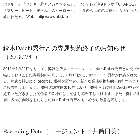
パドル！』『ヤンキー君とメガネちゃん』、 フジテレビ月9ドラマ『CHANGE』
『ブザー・ビート～崖っぷちのヒーロー～』 『夏の恋は虹色に輝く』などがあり
岐にわたる。 Web：http://www.nbck.jp
鈴木Daichi秀行との専属契約終了のお知らせ
（2018.7/31）
2018年7月31日をもって、弊社と所属ミュージシャン・鈴木Daichi秀行との間で
結しておりました専属契約を終了し、8月1日から、鈴木Daichi秀行が代表を務め
る、株式会社Cubic Recordsと弊社の間での、新たな業務提携契約へ移行するこ
ご報告申し上げます。 弊社の設立以来16年に渡り、弊社および鈴木Daichi秀行を
えていただきました関係者の皆様には、心より感謝申し上げます。また、弊社の
展に多大な貢献をもたらした鈴木Daichi秀行へも、心から敬意を評します。
Recording Data（エージェント：井筒日美）