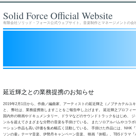
Solid Force Official Website
有限会社ソリッド・フォース公式ウェブサイト。音楽制作とマネージメントの会
延近輝之との業務提携のお知らせ
2019年2月1日から、作曲／編曲家、アーティストの延近輝之（ノブチカテルユ
と、 弊社は、業務提携致しますことをご報告申し上げます。 延近輝之プロフィ
国内外の映画やドキュメンタリー、ドラマなどのサウンドトラックをはじめ、 ジ
ンルを超えてさまざまな分野の音楽を手掛けている。 またソロアルバムやコラボ
ーション作品も高い評価を集め幅広く活動している。 手掛けた作品には、NHK『
ソンの壷』テーマ音楽、伊勢丹キャンペーン音楽、 映画『休暇』、TBSドラマ『